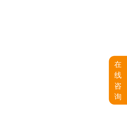
在
线
咨
询