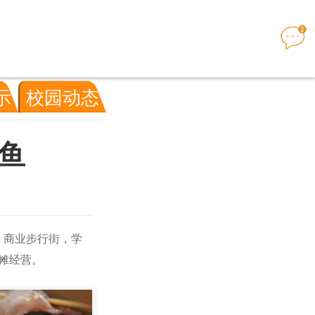
示
校园动态
鱼
，商业步行街，学
摊经营。