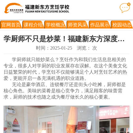
官网首页
课程介绍
学校概况
师资风采
作品展示
校园动态
学厨师不只是炒菜！福建新东方深度剖析厨师多元职业发展态势
时间：2025-01-25
浏览：
次
学厨师就只能炒菜么？烹饪作为和我们生活息息相关的
专业，很多人对学厨的职业发展存在误解。在这个美食文化
日益繁荣的时代，学烹饪不仅能够满足个人对烹饪艺术的热
爱，更能开启一条充满机遇的职业道路。
无论是豪华酒店、连锁餐厅还是街头小吃摊，厨师都是
核心角色。美味的菜肴是核心竞争力，满足顾客的味蕾需
求，厨师的技术也随之成为餐厅做长久的核心要素。