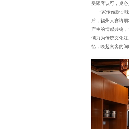
受顾客认可，桌必
“家传蹄膀香味
后，福州人宴请朋
产生的情感共鸣，
倾力为传统文化注
忆，唤起食客的闽