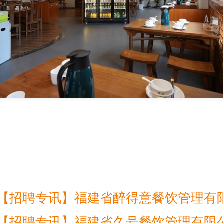
【招聘专讯】福建省醉得意餐饮管理有
【招聘专讯】福建省久号餐饮管理有限