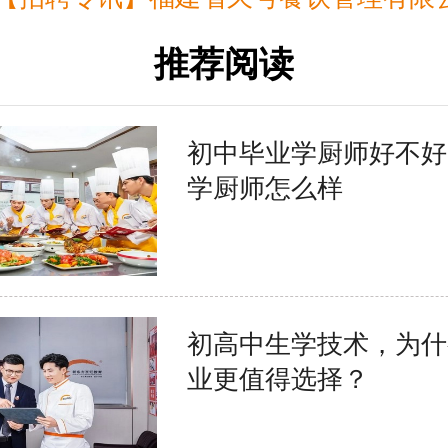
推荐阅读
初中毕业学厨师好不好
学厨师怎么样
初高中生学技术，为什
业更值得选择？