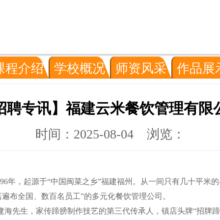
课程介绍
学校概况
师资风采
作品展
招聘专讯】福建云米餐饮管理有限
时间：2025-08-04
浏览：
96年，起源于“中国闽菜之乡”福建福州。从一间只有几十平米
店遍布全国、数百名员工”的多元化餐饮管理公司。
先生，家传蹄膀制作技艺的第三代传承人，镇店头牌“招牌蹄