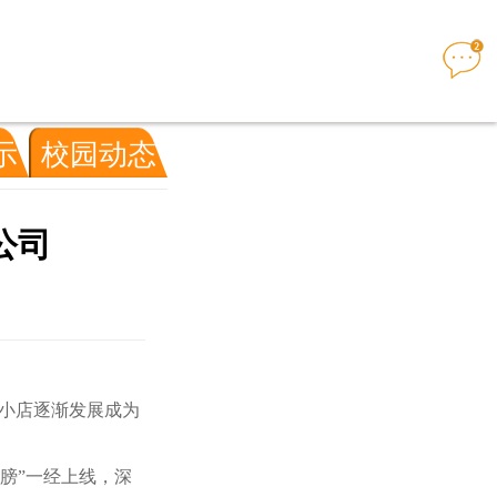
示
校园动态
公司
的小店逐渐发展成为
膀”一经上线，深