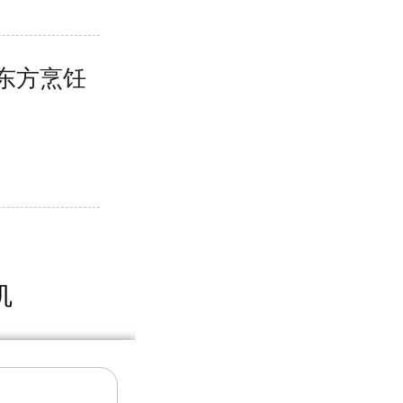
新东方烹饪
机